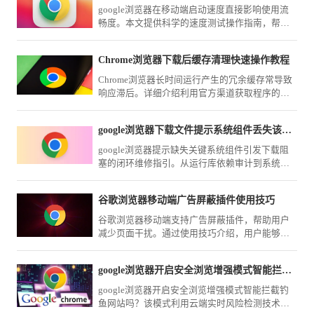
google浏览器在移动端启动速度直接影响使用流
畅度。本文提供科学的速度测试操作指南，帮助
用户评估性能表现，并结合优化方案改善启动效
率。
Chrome浏览器下载后缓存清理快速操作教程
Chrome浏览器长时间运行产生的冗余缓存常导致
响应滞后。详细介绍利用官方渠道获取程序的逻
辑，并提供开启自动清理策略、限制缓存写入上
限及手动剥离冗余记录的方案，旨在让您的浏览
google浏览器下载文件提示系统组件丢失该怎么手动修复
器始终保持轻盈状态，即便在长期使用后也能获
得如新机般的响应速度。
google浏览器提示缺失关键系统组件引发下载阻
塞的闭环维修指引。从运行库依赖审计到系统环
境注册表重构，提供一套标准化的组件缺失排查
路径，助您快速恢复软件的完整运行功能。
谷歌浏览器移动端广告屏蔽插件使用技巧
谷歌浏览器移动端支持广告屏蔽插件，帮助用户
减少页面干扰。通过使用技巧介绍，用户能够学
习方法，享受清爽浏览体验。
google浏览器开启安全浏览增强模式智能拦截钓鱼网站吗
google浏览器开启安全浏览增强模式智能拦截钓
鱼网站吗？该模式利用云端实时风险检测技术，