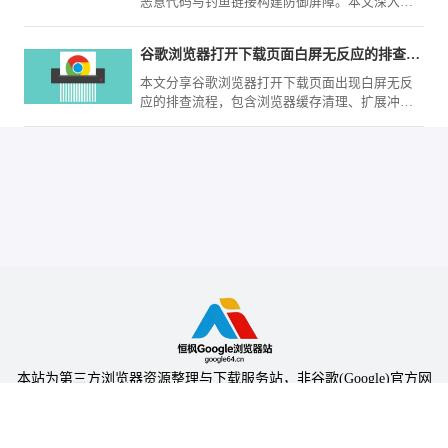
恶意代码与钓鱼链接构建防御屏障。本文深入解
析其运行逻辑，带您了解如何保障个人移动上网
环境的安全与纯净。
谷歌浏览器打开下载页面白屏无反应的排查流程
本文分享谷歌浏览器打开下载页面出现白屏无反
应的排查流程，包含浏览器缓存清理、扩展冲突
检测及网络设置，帮助用户恢复正常访问下载页
面。
本站为第三方浏览器资源整理与下载服务站，非谷歌(Google)官方网
站，与Google公司无任何隶属关系。
本站提供的软件仅为个人学习测试使用，请在下载后24小时内删除，