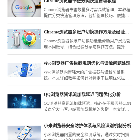
Chrome浏览器书签分类快速管理教程
Chrome浏览器书签数量多时需高效管理，本教程
提供分类快速管理方法，包括整理技巧、便捷访
问及操作优化策略。
Chrome浏览器多账户切换操作方法及经验分享
Chrome浏览器多账户切换功能能帮助用户灵活管
理不同账号，结合经验分享与操作方法，提升使
用便捷性，实现工作与个人浏览的高效分离。
vivo浏览器广告拦截规则优化与误触问题处理
vivo浏览器内置强大的广告拦截与误触防御系
统。本文详细教学如何针对特定干扰项优化拦截
规则清单，并精调交互点击阈值，彻底解决广告
跳转造成的误触体验痛点。
QQ浏览器资讯流加载延迟问题优化分析
QQ浏览器资讯流加载延迟，核心在于服务器CDN
节点分发与客户端预加载机制的失衡。本文详细
分析了资讯流的抓取逻辑，并提供通过网络调试
和缓存优化来加速资讯呈现的有效方案，改善资
小米浏览器安全防护体系与风险识别机制分析
讯阅读的即时交互体验。
小米浏览器内置的安全检测系统，通过实时扫描