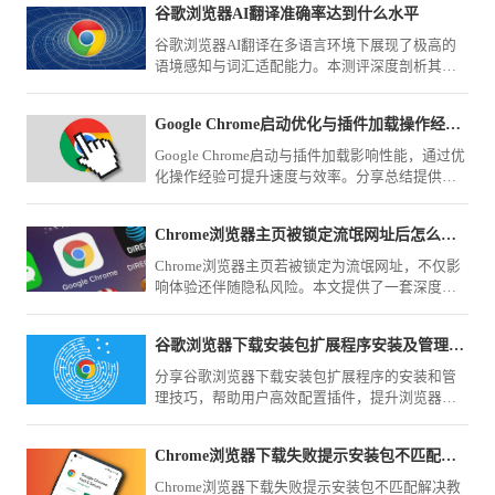
谷歌浏览器AI翻译准确率达到什么水平
谷歌浏览器AI翻译在多语言环境下展现了极高的
语境感知与词汇适配能力。本测评深度剖析其在
学术翻译、商业文档处理场景下的精准度与响应
速度，客观揭示其在跨语言协作中的应用深度。
Google Chrome启动优化与插件加载操作经验分享
Google Chrome启动与插件加载影响性能，通过优
化操作经验可提升速度与效率。分享总结提供实
用方法，帮助用户改善浏览器启动体验。
Chrome浏览器主页被锁定流氓网址后怎么通过注册表彻底修复
Chrome浏览器主页若被锁定为流氓网址，不仅影
响体验还伴随隐私风险。本文提供了一套深度清
理方案，指导您通过注册表项删除劫持参数并重
置快捷方式，彻底根除流氓网址的强行锁定。
谷歌浏览器下载安装包扩展程序安装及管理技巧
分享谷歌浏览器下载安装包扩展程序的安装和管
理技巧，帮助用户高效配置插件，提升浏览器功
能。
Chrome浏览器下载失败提示安装包不匹配如何解决
Chrome浏览器下载失败提示安装包不匹配解决教