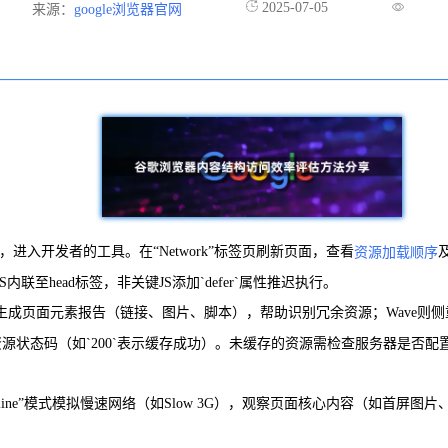
2025-07-05
来源：
google浏览器官网
”，进入开发者的工具。在“Network”标签页刷新页面，查看
资源加载顺序
head标签，非关键JS添加`defer`属性推迟执行。
heckbot可生成页面元素报告（链接、图片、脚本），帮助识别冗余资源；W
资源状态码（如`200`表示缓存成功）。未缓存的资源需检查服务器是否配置`Ca
Online”模式模拟慢速网络（如Slow 3G），观察页面核心内容（如首屏图