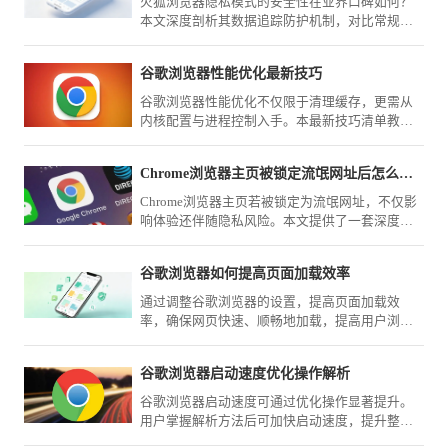
火狐浏览器隐私模式的安全性在业界口碑如何？
本文深度剖析其数据追踪防护机制，对比常规模
式，解析在保护用户浏览痕迹方面的实际防御能
力与效果。
谷歌浏览器性能优化最新技巧
谷歌浏览器性能优化不仅限于清理缓存，更需从
内核配置与进程控制入手。本最新技巧清单教您
如何深度压榨浏览器运行效能，确保在复杂办公
环境下的极致流畅与低负载表现。
Chrome浏览器主页被锁定流氓网址后怎么通过注册表彻底修复
Chrome浏览器主页若被锁定为流氓网址，不仅影
响体验还伴随隐私风险。本文提供了一套深度清
理方案，指导您通过注册表项删除劫持参数并重
置快捷方式，彻底根除流氓网址的强行锁定。
谷歌浏览器如何提高页面加载效率
通过调整谷歌浏览器的设置，提高页面加载效
率，确保网页快速、顺畅地加载，提高用户浏览
体验。
谷歌浏览器启动速度优化操作解析
谷歌浏览器启动速度可通过优化操作显著提升。
用户掌握解析方法后可加快启动速度，提升整体
浏览效率。