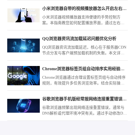
业务窗口的无缝高效切换。
小米浏览器自带的视频播放器怎么开启左右滑动调亮度
小米浏览器视频播放器支持便捷的手势控制方
案。本指南教您如何配置播放界面，通过左右滑
动屏幕快速调节视频亮度与音量，优化观影体
验，助您在不同光线场景下都能获得最佳视觉效
QQ浏览器资讯流加载延迟问题优化分析
果。
QQ浏览器资讯流加载延迟，核心在于服务器CDN
节点分发与客户端预加载机制的失衡。本文详细
分析了资讯流的抓取逻辑，并提供通过网络调试
和缓存优化来加速资讯呈现的有效方案，改善资
Chrome浏览器标签页组自动排序实用经验分享
讯阅读的即时交互体验。
Chrome浏览器通过合理设置标签页组与自动排序
规则，有效提升多任务浏览效率。结合实际操作
经验，解析分组逻辑、快捷管理方式与常见问
题，帮助用户快速实现清晰有序的标签管理体
谷歌浏览器手机版经常报网络连接重置错误到底怎么改机
验。
谷歌浏览器频繁出现网络连接重置错误，通常与
DNS解析或代理环境冲突有关。通过手动修改DNS
服务器地址及优化网络设置，可有效解决此类连
接中断问题，提升网页加载速率。