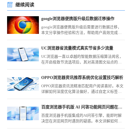
继续阅读
google浏览器便携版升级后数据迁移操作
google浏览器便携版升级后需要进行数据迁移，
本文分享操作经验和方法，帮助用户高效完成升
级后的配置和数据迁移。
UC浏览器省流量模式真实节省多少流量
UC浏览器一直以卓越的智能数据压缩算法闻名，
在开启极致节流选项后，其对高清图文站点的压
缩力度究竟有多大？我们将展示功能前后真实的
运营商扣费数据流向对比，为您深度解析其中的
OPPO浏览器资讯推荐系统优化设置技巧解析
优化差值与视觉劣化程度，彻底打消月底套餐告
急的顾虑。
OPPO浏览器资讯流精准匹配用户阅读喜好。本文
详解如何深度优化算法偏好，通过自定义标签、
屏蔽无效源与精准反馈，实现首页资讯的极致净
化与高价值获取。
百度浏览器手机版 AI 问答功能网页问题在线解答
百度浏览器手机版集成的AI问答引擎，能即时解
决您在浏览网页时遇到的疑惑。本文详解如何调
用智能辅助进行在线提问，助您实现知识获取的