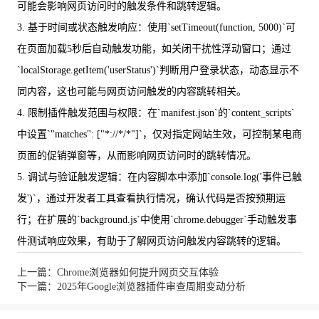
可能会影响网页访问时的触发条件和跳转逻辑。
3. 基于时间或状态触发响应：使用`setTimeout(function, 5000)`可
在页面加载5秒后自动触发功能，如关闭干扰性浮动窗口；通过
`localStorage.getItem('userStatus')`判断用户登录状态，动态显示不
同内容，这也可能与网页访问触发的内容跳转相关。
4. 限制插件触发范围与权限：在`manifest.json`的`content_scripts`
中设置`"matches": ["*://*/*"]`，仅对指定网站生效，可控制某电商
页面的促销弹窗等，从而影响网页访问时的跳转情况。
5. 调试与验证触发逻辑：在内容脚本中添加`console.log('事件已触
发')`，通过开发者工具查看执行情况，确认代码是否按预期运
行；在扩展的`background.js`中使用`chrome.debugger`手动触发事
件测试响应效果，有助于了解网页访问触发内容跳转的逻辑。
上一篇：Chrome浏览器如何提升网页交互体验
下一篇：2025年Google浏览器插件审查周期变动分析