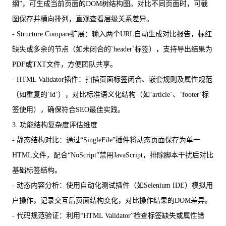
纲”，可生成当前页面的DOM树结构图。对比不同页面时，可截
图保存并横向排列，直观查看层级关系差异。
- Structure Compare扩展：输入两个URL自动生成对比报告，标红
缺失或多余的节点（如未闭合的`header`标签），支持导出结果为
PDF或TXT文件，方便团队共享。
- HTML Validator插件：扫描页面标签闭合、嵌套规则及属性规范
（如重复的`id`），对比标准语义化结构（如`article`、`footer`标
签使用），确保符合SEO最佳实践。
3. 功能结构复杂度评估维度
- 静态结构对比：通过“SingleFile”插件将动态页面保存为单一
HTML文件，配合“NoScript”禁用JavaScript，排除脚本干扰后对比
基础标签结构。
- 动态内容分析：使用自动化测试插件（如Selenium IDE）模拟用
户操作，记录交互后页面结构变化，对比操作结果的DOM差异。
- 代码规范验证：利用“HTML Validator”检查标签缺失或属性错