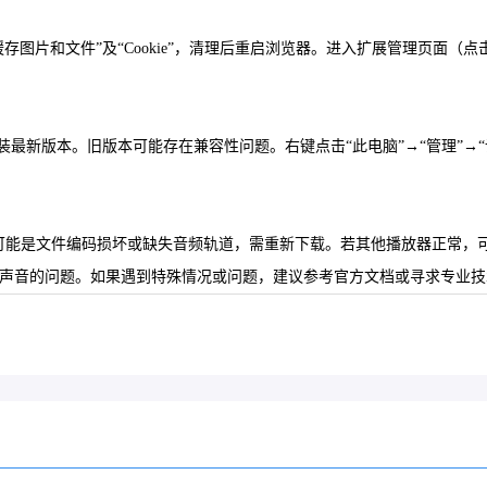
+Del`（Mac），选择“缓存图片和文件”及“Cookie”，清理后重启浏览器。进入
，自动检查并安装最新版本。旧版本可能存在兼容性问题。右键点击“此电脑”→“管
可能是文件编码损坏或缺失音频轨道，需重新下载。若其他播放器正常，可能是
频无声音的问题。如果遇到特殊情况或问题，建议参考官方文档或寻求专业