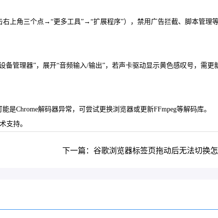
扩展管理页面（点击右上角三个点→“更多工具”→“扩展程序”），禁用广告拦截、脚本管理
理”→“设备管理器”，展开“音频输入/输出”，若声卡驱动显示黄色感叹号，需更
Chrome解码器异常，可尝试更换浏览器或更新FFmpeg等解码库。
技术支持。
下一篇：谷歌浏览器标签页拖动后无法切换怎