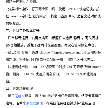
可精准控制左右吸附。
- 分屏对比操作：打开两个窗口后，使用`Ctrl+1/2`快速切换。按
住`Windows键+左/右方向键`可将窗口占屏50%，适合文档对照或
数据校对。
三、进阶工作效率提升
- 后台静音运行：右键点击窗口标题栏→选择“静音”，可关闭视
频/音频播放，避免干扰同时保留画面。再次右键可恢复声音。
- 窗口分组管理：通过`chrome://flags/tab-groups-android`启用标签
组功能，将不同项目窗口归类到同一组，用颜色区分优先级。
- 快捷键组合技：`Alt+Tab`切换窗口时按`Ctrl`可显示所有Chrome
窗口预览，`Ctrl+W`快速关闭空窗口，`Ctrl+Shift+N`新建隐身
窗。
四、异常场景处理
- 窗口
修复：按`Shift+Esc`调出任务管理器，结束卡死窗口
无响应
进程。若整个
，在系统任务栏右键选择“重新启动
浏览器崩溃