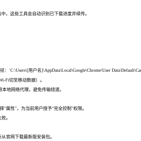
er 等工具中，这些工具会自动识别已下载进度并续传。
ers\[用户名]\AppData\Local\Google\Chrome\User Data\Default\C
i-Fi切至移动数据）。
设置中禁用本地网络代理，避免传输绕道。
件夹选择“属性”，为当前用户授予“完全控制”权限。
失败。
新从官网下载最新版安装包。