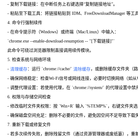
- 复制下载链接：在中断任务上右键选择“复制链接地址”。
- 粘贴至下载工具：将链接粘贴到 IDM、FreeDownloadManag
4. 命令行强制续传
- 在命令提示符（Windows）或终端（Mac/Linux）中输入：
`chrome.exe --enable-download-resumption -- "[下载链接]"`
此命令可绕过浏览器限制直接调用续传模块。
5. 检查系统与网络环境
-
：运行 `chrome://cache/`
，或删除缓存文件夹（路径：`C:\Us
清理缓存
清除缓存
- 确保网络稳定：检查Wi-Fi信号或网线连接，必要时切换网络（如从W
- 调整代理设置：若使用代理，在 `chrome://system/` 的代理
6. 权限与存储空间检查
- 修改临时文件夹权限：按 `Win+R` 输入 `%TEMP%`，右键文
- 确保磁盘空间充足：删除不必要的文件，避免因空间不足导致下载
7. 重新下载或修复文件
- 若多次续传失败，删除残留文件（通过资源管理器或废纸篓），重