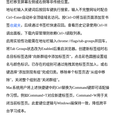
签栏移至屏幕左侧或右侧等非传统位置。
地址栏输入关键词后按回车键执行搜索，输入不完整网址时配合
Ctrl+Enter自动补全顶级域名访问。按Ctrl+D将当前页面添加至书
签
，后续通过书签栏快速召回。查看历史记录使用Ctrl+H
收藏夹
调出面板，下载内容管理则依赖Ctrl+J调取列表。
启用实验性功能需在地址栏输入chrome://flags/tab-groups并回车，
将Tab Groups状态改为Enabled后重启浏览器。创建新标签组时右
击目标标签选择“向新群组中添加标签页”，点击彩色圆圈设置组
名与颜色标识。已存在的组别可通过拖拽其他标签页加入，或右
键选择“添加到现有组”完成归类。移除单个标签页选“从组中移
除”，关闭整个组别选“关闭群组”。
Mac系统用户将上述快捷键中的Ctrl替换为Command键即可适配操
作习惯。例如Command+T对应新建标签页，Command+W用于关
闭当前标签页。此套键位逻辑与Windows端保持一致，降低跨平
台学习成本。