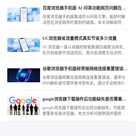
环境下的极致流畅与低负载表现。
百度浏览器手机版 AI 问答功能网页问题在线解答
百度浏览器手机版集成的AI问答引擎，能即时解
决您在浏览网页时遇到的疑惑。本文详解如何调
用智能辅助进行在线提问，助您实现知识获取的
深度与广度跃升，提升学习效率。
UC浏览器省流量模式真实节省多少流量
UC浏览器一直以卓越的智能数据压缩算法闻名，
在开启极致节流选项后，其对高清图文站点的压
缩力度究竟有多大？我们将展示功能前后真实的
运营商扣费数据流向对比，为您深度解析其中的
谷歌浏览器手机版经常报网络连接重置错误到底怎么改机
优化差值与视觉劣化程度，彻底打消月底套餐告
急的顾虑。
谷歌浏览器频繁出现网络连接重置错误，通常与
DNS解析或代理环境冲突有关。通过手动修改DNS
服务器地址及优化网络设置，可有效解决此类连
接中断问题，提升网页加载速率。
google浏览器下载插件后功能缺失是否需重新安装浏览器
google浏览器下载插件后出现功能缺失，可能需
要重新安装浏览器。本文分析问题原因并提供恢
复建议，确保插件正常使用。