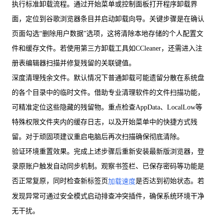
执行标准卸载流程。通过开始菜单或控制面板打开程序卸载界
面，定位到谷歌浏览器条目并启动卸载向导。关键步骤是在确认
页面勾选“删除用户数据”选项，这将清除本地存储的个人配置文
件和缓存文件。若使用第三方卸载工具如CCleaner，还需进入注
册表编辑器扫描并修复残留的关联键值。
深度清理残余文件。默认情况下普通卸载可能遗留分散在系统盘
的各个目录中的临时文件。借助专业清理软件的文件扫描功能，
可精准定位这些隐藏的残留物。重点检查AppData、LocalLow等
特殊权限文件夹内的缓存日志，以及开始菜单中的快捷方式残
留。对于顽固项建议重启电脑后再次扫描确保彻底清除。
验证环境重置效果。完成上述步骤后重新安装最新版浏览器，登
录原账户触发自动同步机制。观察书签栏、已保存密码等功能是
否正常复原，同时检查新标签页
是否达到初始状态。若
加载速度
发现异常可通过安全模式启动排查冲突插件，确保系统环境干净
无干扰。