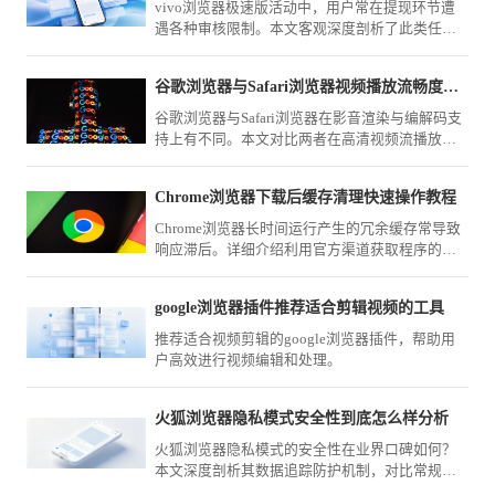
vivo浏览器极速版活动中，用户常在提现环节遭
遇各种审核限制。本文客观深度剖析了此类任务
规则与常见“翻车”原因，提供切实可行的避坑建
议，帮您规避无效时间损耗。
谷歌浏览器与Safari浏览器视频播放流畅度对比
谷歌浏览器与Safari浏览器在影音渲染与编解码支
持上有不同。本文对比两者在高清视频流播放、
直播画面加载及硬件占用方面的流畅度表现，评
估多媒体场景的办公适配性。
Chrome浏览器下载后缓存清理快速操作教程
Chrome浏览器长时间运行产生的冗余缓存常导致
响应滞后。详细介绍利用官方渠道获取程序的逻
辑，并提供开启自动清理策略、限制缓存写入上
限及手动剥离冗余记录的方案，旨在让您的浏览
google浏览器插件推荐适合剪辑视频的工具
器始终保持轻盈状态，即便在长期使用后也能获
得如新机般的响应速度。
推荐适合视频剪辑的google浏览器插件，帮助用
户高效进行视频编辑和处理。
火狐浏览器隐私模式安全性到底怎么样分析
火狐浏览器隐私模式的安全性在业界口碑如何？
本文深度剖析其数据追踪防护机制，对比常规模
式，解析在保护用户浏览痕迹方面的实际防御能