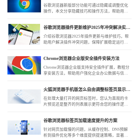
谷歌浏览器新版部分功能可通过隐藏或调整优化
操作，本文分享隐藏技巧和操作方法，帮助用户
简化界面布局，提升浏览操作便捷性和效率。
谷歌浏览器插件更新维护2025年冲突解决实用教程
介绍谷歌浏览器2025年插件更新与维护技巧，帮
助用户解决插件冲突问题，保障扩展稳定运行，
提高浏览器整体性能。
Chrome浏览器企业版安全插件安装方法
Chrome浏览器企业版支持安全插件扩展，教程分
享安装方法，帮助用户强化企业办公数据与信息
安全。
火狐浏览器手机版怎么自由调整标签页显示模式
在处理大量打开的网页标签时，您认为直观的卡
片预览还是整齐的列表展示更符合您的操作逻
辑？火狐浏览器（Mozilla Firefox）手机版在菜单
内提供了灵活的模式切换，随时应对各种规模的
谷歌浏览器标签页加载速度提升的方案
任务场景。
针对网页加载慢的问题，从缓存控制、DNS预解
析到插件优化等多个维度提供提速策略，显著提