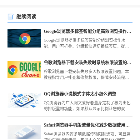
继续阅读
Google浏览器多标签智能分组高效浏览操作方法
Google浏览器提供多标签智能分组浏览操作功
能，用户可折叠、分组和快速切换标签页，提高
浏览效率。
谷歌浏览器下载安装失败时系统权限设置的排查方法
谷歌浏览器下载安装失败多因权限设置问题，本
教程指导用户排查和修复权限，保障安装流程顺
利。
QQ浏览器小说模式字体太小怎么调整
QQ浏览器为广大网文爱好者量身定制了极为出色
的排版重构功能，如果默认显示比例让您的双眼
感到疲劳，请不要将就。掌握全局缩放设置与强
制行距调整功能，您可以轻松将页面文字放大至
Safari浏览器手机版流量优化减少数据使用方法
最舒适的尺寸，尽享纯粹阅读。
Safari浏览器内置多项数据传输限制选项，可显著
减少页面加载流量。学习本文的流量优化配置指