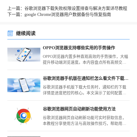
上一篇：谷歌浏览器下载失败权限设置排查与解决方案详尽教程
下一篇：google Chrome浏览器用户数据备份与恢复指南
继续阅读
OPPO浏览器支持哪些实用的手势操作
OPPO浏览器内置多种直观高效的手势操作，大幅
提升移动端浏览速度。本内容盘点所有高频交互
手势，从快速跳转到窗口切换，助您告别频繁点
击，通过轻盈的滑动操作实现快捷精准的网页交
谷歌浏览器手机版在通知栏怎么看文件下载的具体百分比
互，让上网动作更灵动。
谷歌浏览器手机版下载大任务时，通知栏的下载
详情是进度把控的核心。本文演示了如何配置显
示优先级，确保下载百分比实时可见，助您实时
监测网络传输状态，更科学地安排时间与流量的
谷歌浏览器网页自动刷新功能使用方法
使用。
谷歌浏览器网页自动刷新功能可实时获取信息，
本教程分享使用方法与高效操作技巧，帮助用户
快速设置刷新，提高办公和信息浏览效率。