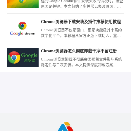
遇到Google Chrome插件安装失败的情况时，排查
原因是关键。本文归纳了多种常见失败原因，包
括兼容性、权限和网络问题，并提供了针对性修
复方案，帮助用户快速恢复插件正常使用，提升
Chrome浏览器下载安装及插件推荐使用教程
浏览器功能。
Chrome浏览器不仅是窗口，更是功能极其丰富的
数字化平台。本教程从官方正版下载切入，重点
测评了数款口碑极佳的网页标注、自动填充及页
面拦截工具，助您在完成下载安装后迅速武装您
Chrome浏览器怎么彻底卸载干净不留注册表残留
的浏览器，将其打造成为处理海量资讯与复杂任
务的生产力中心。
Chrome浏览器卸载不彻底会因残留文件影响系统
稳定性与二次安装。本文提供深度卸载方案，详
细解析如何清理AppData与注册表键值，确保软件
从您的计算机彻底移除，不留任何痕迹。