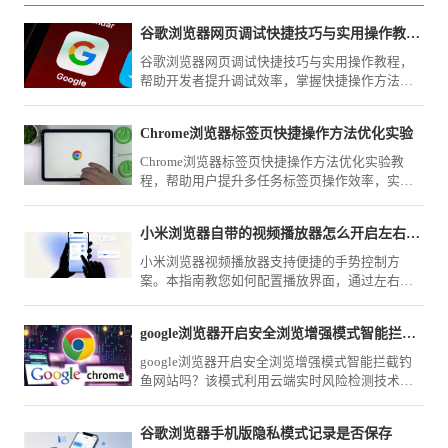
谷歌浏览器网页调试快捷技巧与实用操作教程分享
谷歌浏览器网页调试快捷技巧与实用操作教程，
帮助开发者提升调试效率，掌握快捷操作方法，
实现高效网页开发和优化流程。
Chrome浏览器标签页快捷操作方法优化实验
Chrome浏览器标签页快捷操作方法优化实验教
程，帮助用户提升多任务标签页操作效率，实现
更高效的浏览体验。
小米浏览器自带的视频播放器怎么开启左右滑动调亮度
小米浏览器视频播放器支持便捷的手势控制方
案。本指南教您如何配置播放界面，通过左右滑
动屏幕快速调节视频亮度与音量，优化观影体
验，助您在不同光线场景下都能获得最佳视觉效
google浏览器开启安全浏览增强模式智能拦截钓鱼网站吗
果。
google浏览器开启安全浏览增强模式智能拦截钓
鱼网站吗？该模式利用云端实时风险检测技术，
能精准识别并拦截各类伪装站点，全方位加固您
的账户资产安全防护体系。
谷歌浏览器手机版隐私模式记录是否保存