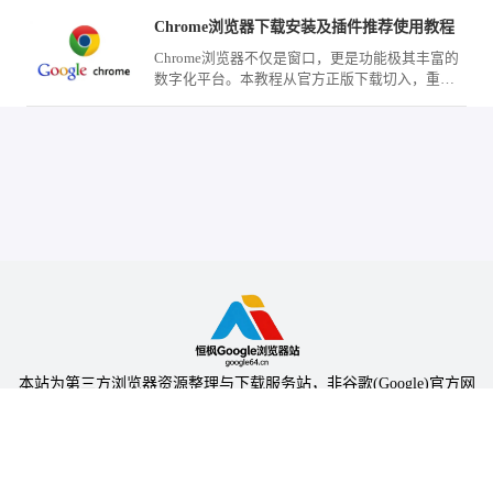
Chrome浏览器下载安装及插件推荐使用教程
Chrome浏览器不仅是窗口，更是功能极其丰富的
数字化平台。本教程从官方正版下载切入，重点
测评了数款口碑极佳的网页标注、自动填充及页
面拦截工具，助您在完成下载安装后迅速武装您
的浏览器，将其打造成为处理海量资讯与复杂任
务的生产力中心。
本站为第三方浏览器资源整理与下载服务站，非谷歌(Google)官方网
站，与Google公司无任何隶属关系。
本站提供的软件仅为个人学习测试使用，请在下载后24小时内删除，
不得用于任何商业用途，否则后果自负。