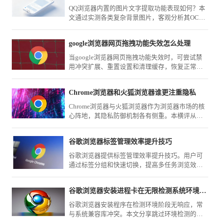
QQ浏览器内置的图片文字提取功能表现如何？本
文通过实测各类复杂背景图片，客观分析其OCR
识别准确度与场景适用性，助您判断该工具在办
公中的实用价值。
google浏览器网页拖拽功能失效怎么处理
当google浏览器网页拖拽功能失效时，可尝试禁
用冲突扩展、重置设置和清理缓存，恢复正常交
互操作体验。
Chrome浏览器和火狐浏览器谁更注重隐私
Chrome浏览器与火狐浏览器作为浏览器市场的核
心阵地，其隐私防御机制各有侧重。本横评从数
据留存、追踪拦截及权限隔离维度深度拆解，为
您甄选出更适合严苛隐私需求的环境。
谷歌浏览器标签管理效率提升技巧
谷歌浏览器提供标签管理效率提升技巧。用户可
通过标签分组和快速切换，提高多任务浏览效
率，优化整体操作体验。
谷歌浏览器安装进程卡在无限检测系统环境阶段如何跳过
谷歌浏览器安装程序在检测环境阶段无响应，常
与系统兼容库冲突。本文分享跳过环境检测的静