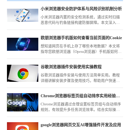
小米浏览器安全防护体系与风险识别机制分析
小米浏览器内置的安全检测系统，通过实时扫描
恶意代码与钓鱼链接构建防御屏障。本文深入解
析其运行逻辑，带您了解如何保障个人移动上网
环境的安全与纯净。
欧朋浏览器手机版如何查看当前页面的Cookie
想知道网页在手机上存了哪些本地数据？本文将
指导您欧朋浏览器（Opera浏览器）手机版如何深
入查看当前页面的Cookie，助您更透彻地了解网
页的缓存数据机制。
谷歌浏览器插件安装使用实操教程
谷歌浏览器插件安装与使用方法简单实用。教程
详细讲解安装步骤及使用技巧，帮助用户快速掌
握浏览器扩展功能，提高工作效率。
Chrome浏览器标签页组自动排序实用经验分享
Chrome浏览器通过合理设置标签页组与自动排序
规则，有效提升多任务浏览效率。结合实际操作
经验，解析分组逻辑、快捷管理方式与常见问
题，帮助用户快速实现清晰有序的标签管理体
google浏览器网页交互AI增强插件开发及应用
验。