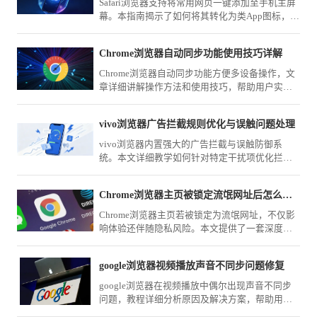
Safari浏览器支持将常用网页一键添加至手机主屏
幕。本指南揭示了如何将其转化为类App图标，实
现一键启动网页，让您在日常使用中像打开应用
一样快速访问目标网站。
Chrome浏览器自动同步功能使用技巧详解
Chrome浏览器自动同步功能方便多设备操作，文
章详细讲解操作方法和使用技巧，帮助用户实现
数据一致，保证跨设备浏览和操作的高效性。
vivo浏览器广告拦截规则优化与误触问题处理
vivo浏览器内置强大的广告拦截与误触防御系
统。本文详细教学如何针对特定干扰项优化拦截
规则清单，并精调交互点击阈值，彻底解决广告
跳转造成的误触体验痛点。
Chrome浏览器主页被锁定流氓网址后怎么通过注册表彻底修复
Chrome浏览器主页若被锁定为流氓网址，不仅影
响体验还伴随隐私风险。本文提供了一套深度清
理方案，指导您通过注册表项删除劫持参数并重
置快捷方式，彻底根除流氓网址的强行锁定。
google浏览器视频播放声音不同步问题修复
google浏览器在视频播放中偶尔出现声音不同步
问题，教程详细分析原因及解决方案，帮助用户
恢复流畅观看体验。