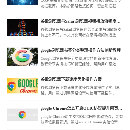
QQ浏览器青少年防沉迷系统内建有极强的风险交
友拦截库。本防护策略教您如何一键启动拦截策
略，彻底封锁各类不良网恋网页，为未成年人构
建绿色清朗的上网保护伞。
谷歌浏览器与Safari浏览器视频播放流畅度对比
谷歌浏览器与Safari浏览器在影音渲染与编解码支
持上有不同。本文对比两者在高清视频流播放、
直播画面加载及硬件占用方面的流畅度表现，评
估多媒体场景的办公适配性。
google浏览器书签分类整理操作方法创新教程
Google浏览器书签分类整理支持创新操作方法，
教程分享实操技巧和管理经验，帮助用户高效整
理和管理收藏夹。
谷歌浏览器下载速度优化操作方案
谷歌浏览器下载速度优化操作方案提供了实用思
路。用户通过调整网络设置与使用下载插件，可
有效提升下载效率。
google Chrome怎么开启QUIC协议提升网页加载速度
google Chrome原生支持QUIC网络传输协议，能有
效降低数据延迟。通过google Chrome实验设置页
面激活QUIC特性，可在大并发网络环境下大幅提