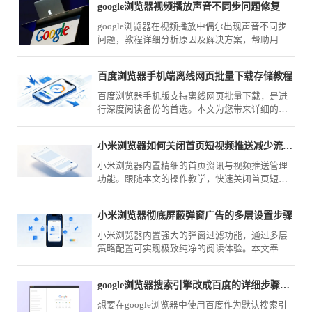
google浏览器视频播放声音不同步问题修复
google浏览器在视频播放中偶尔出现声音不同步
问题，教程详细分析原因及解决方案，帮助用户
恢复流畅观看体验。
百度浏览器手机端离线网页批量下载存储教程
百度浏览器手机版支持离线网页批量下载，是进
行深度阅读备份的首选。本文为您带来详细的下
载存储教程，教您如何筛选资源并管理备份列
表，实现随时随地离线畅读。
小米浏览器如何关闭首页短视频推送减少流量消耗
小米浏览器内置精细的首页资讯与视频推送管理
功能。跟随本文的操作教学，快速关闭首页短视
频干扰，不仅能有效减少移动流量损耗，还能为
你还原一个清爽、纯净的上网环境。
小米浏览器彻底屏蔽弹窗广告的多层设置步骤
小米浏览器内置强大的弹窗过滤功能，通过多层
策略配置可实现极致纯净的阅读体验。本文奉上
详尽的拦截设置教程，助您一键彻底屏蔽各类恼
人弹窗，让手机网页浏览从此变得清爽专注。
google浏览器搜索引擎改成百度的详细步骤新手图文教学
想要在google浏览器中使用百度作为默认搜索引