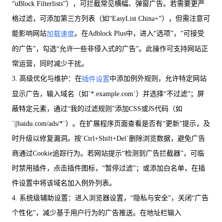
“uBlock Filterlists”），可拦截常见横幅、弹窗广告。若需要更严
格过滤，可添加第三方列表（如“EasyList China+”），但需注意可
能影响网站
。在Adblock Plus中，进入“选项”，“可接受
加载速度
的广告”，勾选“允许一些非侵入式的广告”。此操作可支持网站正
常运营，同时减少干扰。
3. 高级优化与维护：在
中添加例外规则，允许特定网站
插件设置
显示广告，输入域名（如`*.example.com`）并选择“不过滤”；屏
蔽特定元素，通过“我的过滤规则”添加CSS或JS代码（如
`||baidu.com/ads/*`）。在扩展程序页面查看是否有“更新”提示，及
时升级以修复漏洞。按`Ctrl+Shift+Del`删除浏览数据，避免广告
商通过Cookie追踪行为。若网站提示“检测到广告拦截器”，可临
时禁用插件，点击插件图标，“暂停过滤”；或添加白名单，在插
件设置中将该域名加入例外列表。
4. 系统级辅助设置：进入浏览器设置，“隐私与安全”，关闭“广告
个性化”，减少基于用户行为的广告推送。在地址栏输入