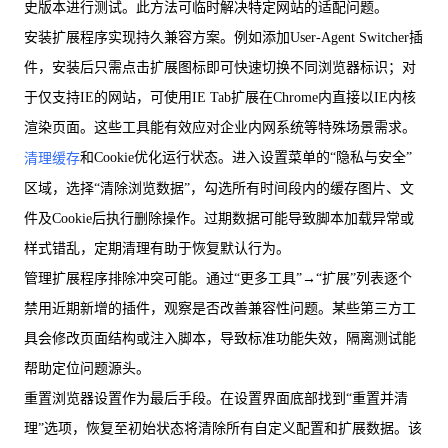
史版本进行测试。此方法可临时解决特定网站的适配问题。
安装扩展程序实现持久兼容方案。例如添加User-Agent Switcher插
件，安装后只需点击扩展图标即可快速切换不同浏览器标识；对
于仅支持IE的网站，可使用IE Tab扩展在Chrome内直接以IE内核
渲染页面。这些工具能有效应对企业内网系统等特殊场景需求。
和Cookie优化运行状态。进入设置菜单的“隐私与安全”
清理缓存
区域，选择“清除浏览数据”，勾选所有时间段内的缓存图片、文
件及Cookie后执行删除操作。过期数据可能导致脚本加载异常或
样式错乱，定期清理有助于恢复默认行为。
管理扩展程序排除冲突可能。通过“更多工具”→“扩展”列表逐个
禁用近期新增的插件，观察是否改善兼容性问题。某些第三方工
具会修改页面结构或注入脚本，导致标准功能失效，隔离测试能
帮助定位问题源头。
重置浏览器设置作为最后手段。在设置界面底部找到“重置并清
理”选项，恢复至初始状态将清除所有自定义配置和扩展数据。该