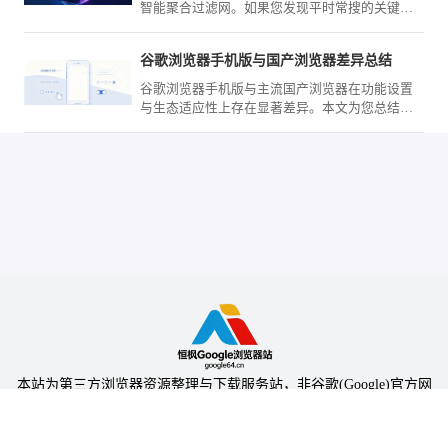
智能聚合过滤网。如果您发现平时常搜的关键词
反馈条目大幅缩减，很大程度上是触发了深度去
重或敏感词屏蔽机制。我们将带您探究这套意图
谷歌浏览器手机版与国产浏览器差异总结
识别算法的判定边界，并分享能够打破信息孤岛
的高级检索重构策略。
谷歌浏览器手机版与主流国产浏览器在功能设置
与生态适应性上存在显著差异。本文为您总结核
心选购策略，从同步功能、广告拦截到网络优
化，全面对比分析。
本站为第三方浏览器资源整理与下载服务站，非谷歌(Google)官方网
站，与Google公司无任何隶属关系。
本站提供的软件仅为个人学习测试使用，请在下载后24小时内删除，