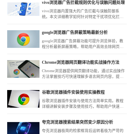
vivo浏览器广告拦截规则优化与误触问题处理
vivo浏览器内置强大的广告拦截与误触防御系
统。本文详细教学如何针对特定干扰项优化拦截
规则清单，并精调交互点击阈值，彻底解决广告
跳转造成的误触体验痛点。
google浏览器广告屏蔽策略最新分析
google浏览器广告屏蔽功能可提升浏览体验，教
程分析最新屏蔽策略，帮助用户高效去除网页广
告干扰。
Chrome浏览器网页翻译功能实战操作方法
Chrome浏览器提供网页翻译功能，通过实战操作
方法掌握技巧可快速理解多语言网页内容，提高
跨语言浏览效率。
谷歌浏览器插件安装使用实操教程
谷歌浏览器插件安装与使用方法简单实用。教程
详细讲解安装步骤及使用技巧，帮助用户快速掌
握浏览器扩展功能，提高工作效率。
夸克浏览器搜索结果突然变少原因分析
夸克浏览器极简的检索框背后运转着极为严苛的