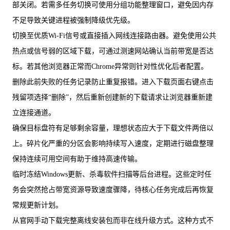
部关闭。若需多任务切换可使用分组功能整理窗口，避免因内存
不足导致关键进程被强制降级优先级。
切换至优质Wi-Fi信号或直接插入网线连接路由器。避免使用公共
热点或信号弱的区域下载，可通过测速网站确认当前带宽是否达
标。若其他浏览器正常而Chrome异常则针对性优化后者配置。
删除此前失败的任务记录防止重复报错。进入下载页面右键点击
残留项选择“删除”，然后重新创建新的下载请求让浏览器重新建
立连接通道。
确保目标盘符有足够剩余容量，理想状态应大于下载文件两倍以
上。碎片化严重的分区会影响持续写入速度，定期进行磁盘整理
保持连续可用空间有助于维持高速传输。
临时冻结Windows更新、杀毒软件扫描等后台进程。这些定时任
务会突然抢占带宽资源导致速度骤降，待核心任务完成后再恢复
常规更新计划。
从官网手动下载完整离线安装包而非在线升级方式。这种方式不