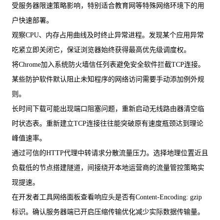
受服务器限速策略影响，特别适合教育网等特殊网络环境下的用
户快速部署。
观察CPU、内存占用曲线及时终止异常进程。发现某个应用异常
吃紧立即关闭它，保证浏览器始终获得最高优先级调度权。
将Chrome加入系统防火墙信任列表避免安全软件拦截TCP连接。
某些防护软件默认阻止未知程序的网络访问需要手动添加例外规
则。
长时间下载可能出现端口阻塞问题，重新启动无线路由器清空临
时状态表。重新建立TCP连接往往能突破原有速度瓶颈达到理论
峰值速率。
通过可信的HTTP代理中转请求分散流量压力。选择地理位置近且
负载低的节点搭建隧道，间接绕开本地运营商的流量管控策略实
现提速。
在开发者工具网络面板查看响应头是否有Content-Encoding: gzip
标识。确认服务器端已开启压缩传输优化减少实际数据传输量。