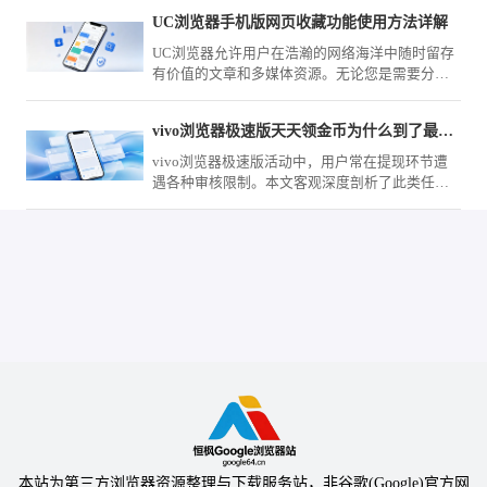
UC浏览器手机版网页收藏功能使用方法详解
UC浏览器允许用户在浩瀚的网络海洋中随时留存
有价值的文章和多媒体资源。无论您是需要分类
归档工作资料，还是习惯将常用站点置顶留存，
全新的手势交互与云端同步功能都能大幅缩减寻
vivo浏览器极速版天天领金币为什么到了最终提现总翻车
找特定页面的时间，带给您极简顺滑的资料管理
体验。
vivo浏览器极速版活动中，用户常在提现环节遭
遇各种审核限制。本文客观深度剖析了此类任务
规则与常见“翻车”原因，提供切实可行的避坑建
议，帮您规避无效时间损耗。
本站为第三方浏览器资源整理与下载服务站，非谷歌(Google)官方网