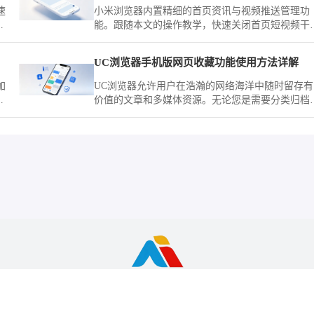
速
小米浏览器内置精细的首页资讯与视频推送管理功
运
能。跟随本文的操作教学，快速关闭首页短视频干
扰，不仅能有效减少移动流量损耗，还能为你还原
个清爽、纯净的上网环境。
UC浏览器手机版网页收藏功能使用方法详解
加
UC浏览器允许用户在浩瀚的网络海洋中随时留存有
更
价值的文章和多媒体资源。无论您是需要分类归档
作资料，还是习惯将常用站点置顶留存，全新的手
交互与云端同步功能都能大幅缩减寻找特定页面的
间，带给您极简顺滑的资料管理体验。
览器资源整理与下载服务站，非谷歌(Google)官方网站，与Google公司