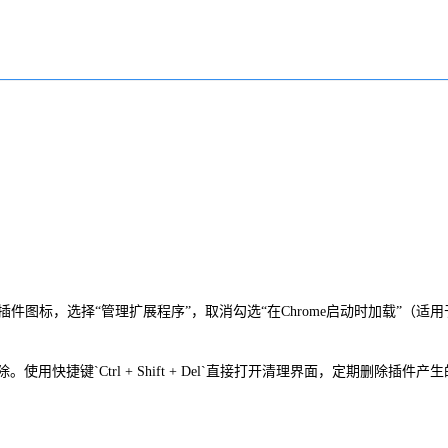
点击插件图标，选择“管理扩展程序”，取消勾选“在Chrome启动时加载”（适
用快捷键`Ctrl + Shift + Del`直接打开清理界面，定期删除插件产