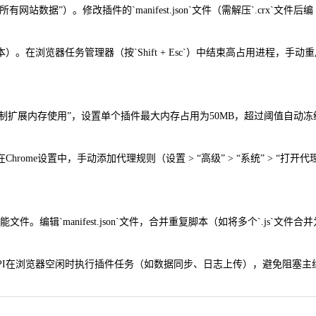
有网站数据”）。修改插件的`manifest.json`文件（需解压`.crx`文件后编
活相关脚本）。在浏览器任务管理器（按`Shift + Esc`）中结束高占用进程，手动
。启用“限制扩展内存使用”，设置单个插件最大内存占用为50MB，超过阈值自动
ome设置中，手动添加代理规则（设置 > “高级” > “系统” > “打开代
。编辑`manifest.json`文件，合并重复脚本（如将多个`.js`文件合
lback` API在浏览器空闲时执行插件任务（如数据同步、日志上传），避免阻塞主