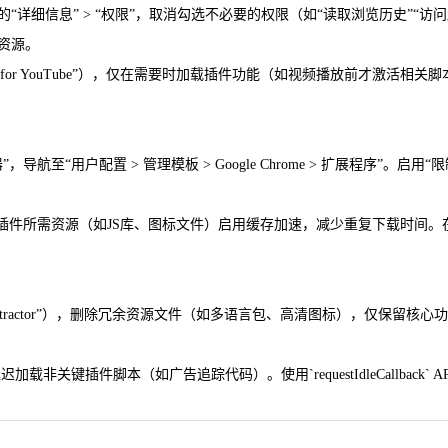
插件下方的“详细信息” > “权限”，取消勾选不必要的权限（如“读取浏览历史”“访问所
占用资源。
azy Load for YouTube”），仅在需要时加载插件功能（如视频播放前才激
导航至“用户配置 > 管理模板 > Google Chrome > 扩展程序”
对插件所需资源（如JS库、图标文件）启用缓存加速，减少重复下载时间。在Chr
xtractor”），删除冗余资源文件（如多语言包、高清图标），仅保留核心功能文件
标签，延迟加载非关键插件脚本（如广告追踪代码）。使用`requestIdleCal